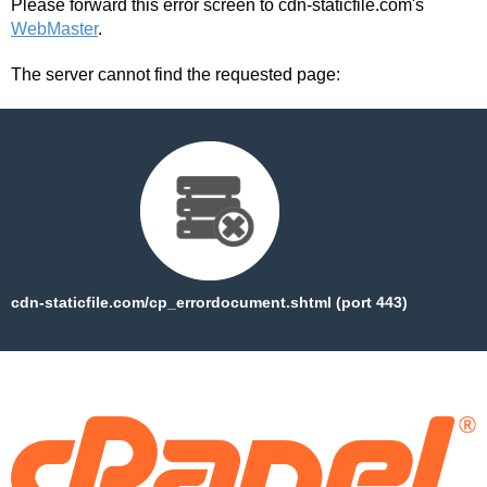
Please forward this error screen to cdn-staticfile.com's
WebMaster
.
The server cannot find the requested page:
cdn-staticfile.com/cp_errordocument.shtml (port 443)