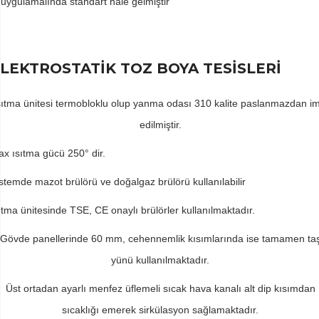
uygulamalında standart hale gelmiştir
LEKTROSTATİK TOZ BOYA TESİSLERİ
sıtma ünitesi termobloklu olup yanma odası 310 kalite paslanmazdan im
edilmiştir.
x ısıtma gücü 250° dir.
stemde mazot brülörü ve doğalgaz brülörü kullanılabilir
ıtma ünitesinde TSE, CE onaylı brülörler kullanılmaktadır.
Gövde panellerinde 60 mm, cehennemlik kısımlarında ise tamamen ta
yünü kullanılmaktadır.
Üst ortadan ayarlı menfez üflemeli sıcak hava kanalı alt dip kısımdan
sıcaklığı emerek sirkülasyon sağlamaktadır.