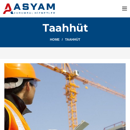
Taahhüt
HOME
TAAHHÜT