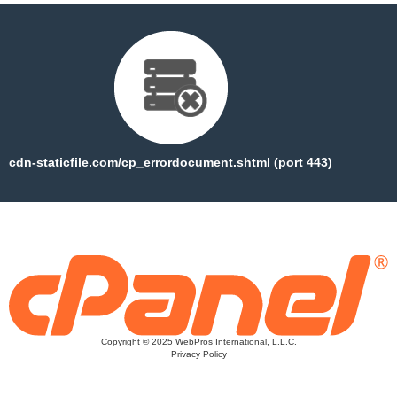
cdn-staticfile.com/cp_errordocument.shtml (port 443)
Copyright © 2025 WebPros International, L.L.C.
Privacy Policy