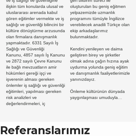
ve iş sağlığı ve güvenliğine
geri bildirim süreci ile
ilişkin tüm konularda ulusal ve
oluşturulan bu geniş eğitmen
uluslararası arenada kabul
yelpazemizde uzmanlık
gören eğitimler vermekte ve iş
programını tümüyle İngilizce
sağlığı ve güvenliği bilincini bir
verebilecek anadili Türkçe olan
kültüre dönüştürme arzusunda
ekip arkadaşlarımız
olan firmalara danışmanlık
bulunmaktadır.
yapmaktadır. 6331 Sayılı İş
Sağlığı ve Güvenliği
Kendini yenileyen ve daima
Kanunu, 4857 sayılı İş Kanunu
geliştiren birey ve şirketler
ve 2872 sayılı Çevre Kanunu
olmak adına çağın hızına ayak
ile bağlı mevzuatların amir
uydurma yolunda geniş eğitim
hükümleri gereği işçi ve
ve danışmanlık faaliyetlerimizle
işverenin alması gereken
yanınızdayız.
önlemler iş sağlığı ve güvenliği
eğitimleri, yapılması gereken
Önleme kültürünün dünyada
risk analizleri ve
yaygınlaşması umuduyla…
değerlendirmeleri, iç
Referanslarımız