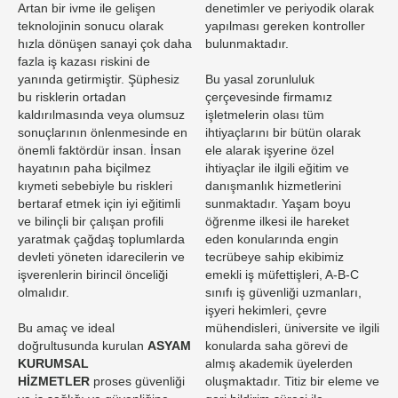
Artan bir ivme ile gelişen
denetimler ve periyodik olarak
teknolojinin sonucu olarak
yapılması gereken kontroller
hızla dönüşen sanayi çok daha
bulunmaktadır.
fazla iş kazası riskini de
yanında getirmiştir. Şüphesiz
Bu yasal zorunluluk
bu risklerin ortadan
çerçevesinde firmamız
kaldırılmasında veya olumsuz
işletmelerin olası tüm
sonuçlarının önlenmesinde en
ihtiyaçlarını bir bütün olarak
önemli faktördür insan. İnsan
ele alarak işyerine özel
hayatının paha biçilmez
ihtiyaçlar ile ilgili eğitim ve
kıymeti sebebiyle bu riskleri
danışmanlık hizmetlerini
bertaraf etmek için iyi eğitimli
sunmaktadır. Yaşam boyu
ve bilinçli bir çalışan profili
öğrenme ilkesi ile hareket
yaratmak çağdaş toplumlarda
eden konularında engin
devleti yöneten idarecilerin ve
tecrübeye sahip ekibimiz
işverenlerin birincil önceliği
emekli iş müfettişleri, A-B-C
olmalıdır.
sınıfı iş güvenliği uzmanları,
işyeri hekimleri, çevre
Bu amaç ve ideal
mühendisleri, üniversite ve ilgili
doğrultusunda kurulan
ASYAM
konularda saha görevi de
KURUMSAL
almış akademik üyelerden
HİZMETLER
proses güvenliği
oluşmaktadır. Titiz bir eleme ve